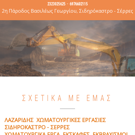
-
2323025625
6976602115
2η Πάροδος Βασιλέως Γεωργίου, Σιδηρόκαστρο - Σέρρες
ΣΧΕΤΙΚΑ ΜΕ ΕΜΑΣ
ΛΑΖΑΡΙΔΗΣ ΧΩΜΑΤΟΥΡΓΙΚΕΣ ΕΡΓΑΣΙΕΣ
ΣΙΔΗΡΟΚΑΣΤΡΟ - ΣΕΡΡΕΣ
ΧΩΜΑΤΟΥΡΓΙΚΑ ΕΡΓΑ, ΕΚΣΚΑΦΕΣ, ΕΚΒΡΑΧΙΣΜΟΙ