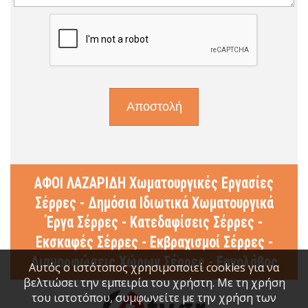
ΑΦΟΙ ΛΑΖΑΡΙΔΗ Χωματουργικές Εργασίες
Σέρρες - Δημόσια Ιδιωτικά Χωματουργικά
Έργα Σέρρες - Κατεδαφίσεις Σέρρες -
Εκσκαφές Σέρρες - Εκβραχισμοί Σέρρες -
Διαμορφώσεις Χώρων Σέρρες - Εργολάβος
Αυτός ο ιστότοπος χρησιμοποιεί cookies για να
βελτιώσει την εμπειρία του χρήστη. Με τη χρήση
του ιστοτόπου, συμφωνείτε με την χρήση των